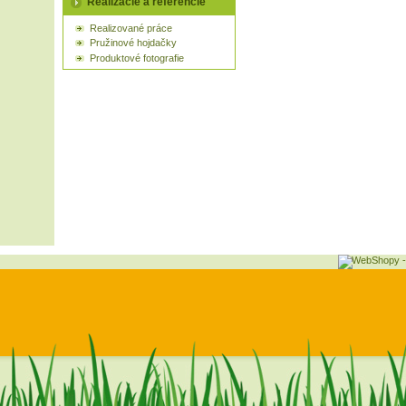
Realizácie a referencie
Realizované práce
Pružinové hojdačky
Produktové fotografie