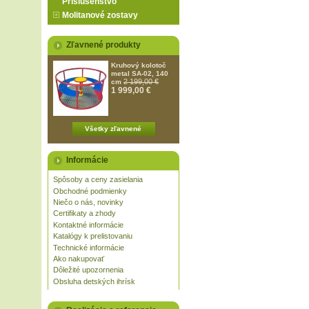
Príslušenstvo
Molitanové zostavy
Zľavnené produkty
Kruhový kolotoč
metal SA-02, 140
2 199,00 €
cm
1 999,00 €
Všetky zľavnené
Informácie
Spôsoby a ceny zasielania
Obchodné podmienky
Niečo o nás, novinky
Certifikaty a zhody
Kontaktné informácie
Katalógy k prelistovaniu
Technické informácie
Ako nakupovať
Dôležité upozornenia
Obsluha detských ihrísk