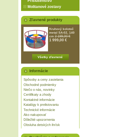
Príslušenstvo
Molitanové zostavy
Zľavnené produkty
Kruhový kolotoč
metal SA-02, 140
2 199,00 €
cm
1 999,00 €
Všetky zľavnené
Informácie
Spôsoby a ceny zasielania
Obchodné podmienky
Niečo o nás, novinky
Certifikaty a zhody
Kontaktné informácie
Katalógy k prelistovaniu
Technické informácie
Ako nakupovať
Dôležité upozornenia
Obsluha detských ihrísk