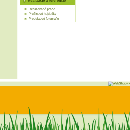
Realizácie a referencie
Realizované práce
Pružinové hojdačky
Produktové fotografie