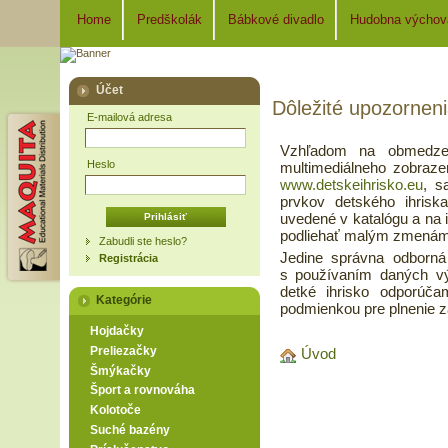
Home
Predškolák
Bábkové divadlo
Hudobna výchov
Účet
Dôležité upozornen
E-mailová adresa
Vzhľadom na obmedzen
Heslo
multimediálneho zobraze
www.detskeihrisko.eu
, s
prvkov detského ihriska
uvedené v katalógu a na 
podliehať malým zmenám.
Zabudli ste heslo?
Jedine správna odborná
Registrácia
s používaním daných vý
detké ihrisko odporúč
Kategórie
podmienkou pre plnenie z
Hojdačky
Preliezačky
Úvod
Šmýkačky
Šport a rovnováha
Kolotoče
Suché bazény